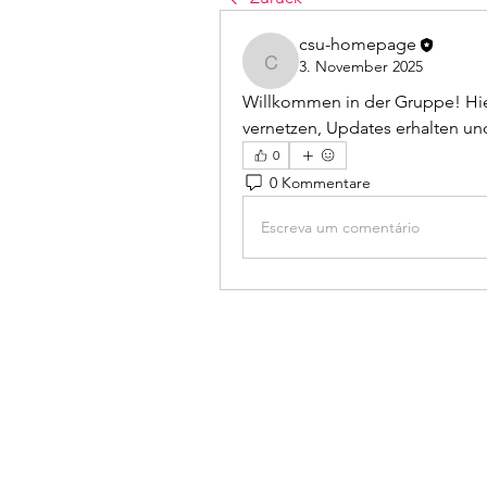
csu-homepage
3. November 2025
csu-homepage
Willkommen in der Gruppe! Hier
vernetzen, Updates erhalten und
0
0 Kommentare
Escreva um comentário