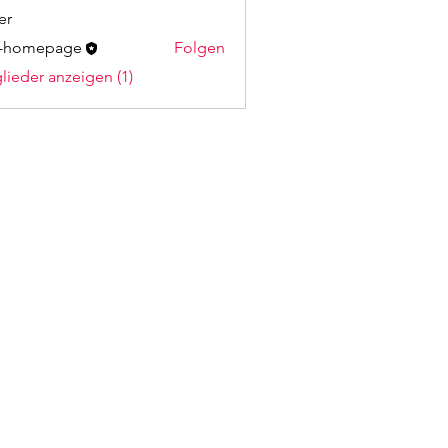
er
u-homepage
Folgen
mepage
glieder anzeigen (1)